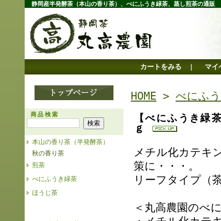
静岡産半発酵茶（本山の香り茶）、べにふうき緑茶、蒸し煎茶の通販
カートをみる
マイ
｜
HOME
>
べにふう
商品検索
【べにふうき緑茶
ｇ
本山の香り茶（半発酵茶）
メチル化カテキ
秋の香り茶
策に・・・。
煎茶
リーフタイプ（茶
べにふうき緑茶
ほうじ茶
＜丸高農園のべ
2025年産 お茶