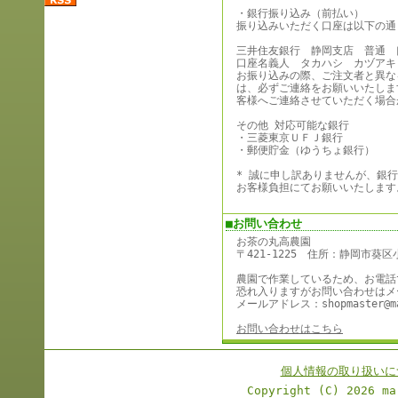
・銀行振り込み（前払い）
振り込みいただく口座は以下の通
三井住友銀行 静岡支店 普通 口座
口座名義人 タカハシ カヅアキ
お振り込みの際、ご注文者と異な
は、必ずご連絡をお願いいたしま
客様へご連絡させていただく場合
その他 対応可能な銀行
・三菱東京ＵＦＪ銀行
・郵便貯金（ゆうちょ銀行）
* 誠に申し訳ありませんが、銀
お客様負担にてお願いいたします
■お問い合わせ
お茶の丸高農園
〒421-1225 住所：静岡市葵区小
農園で作業しているため、お電話
恐れ入りますがお問い合わせはメ
メールアドレス：shopmaster@mar
お問い合わせはこちら
個人情報の取り扱いに
Copyright (C)
2026 ma