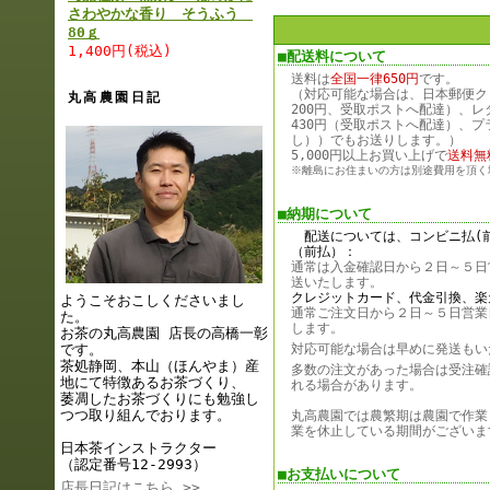
さわやかな香り そうふう
80ｇ
1,400円(税込)
■配送料について
送料は
全国一律650円
です。
（対応可能な場合は、日本郵便ク
丸高農園日記
200円、受取ポストへ配達）、レ
430円（受取ポストへ配達）、プ
し））でもお送りします。）
5,000円以上お買い上げで
送料無
※離島にお住まいの方は別途費用を頂く
■納期について
配送については、コンビニ払(
（前払）：
通常は入金確認日から２日～５日
送いたします。
クレジットカード、代金引換、楽
ようこそおこしくださいまし
通常ご注文日から２日～５日営業
た。
します。
お茶の丸高農園 店長の高橋一彰
です。
対応可能な場合は早めに発送もい
茶処静岡、本山（ほんやま）産
多数の注文があった場合は受注確
地にて特徴あるお茶づくり、
れる場合があります。
萎凋したお茶づくりにも勉強し
つつ取り組んでおります。
丸高農園では農繁期は農園で作業
業を休止している期間がございま
日本茶インストラクター
（認定番号12-2993）
■お支払いについて
店長日記はこちら >>