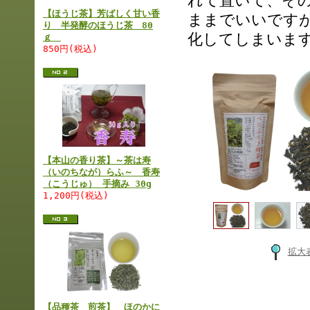
れて置いて、そ
【ほうじ茶】芳ばしく甘い香
ままでいいです
り 半発酵のほうじ茶 80
化してしまいま
ｇ
850円(税込)
【本山の香り茶】～茶は寿
（いのちなが）らふ～ 香寿
（こうじゅ） 手摘み 30g
1,200円(税込)
拡大
【品種茶 煎茶】 ほのかに