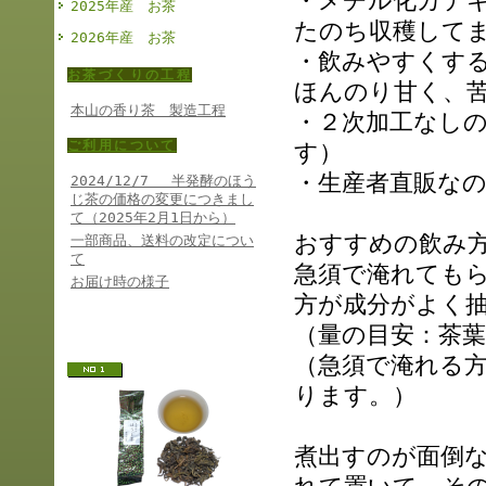
・メチル化カテ
2025年産 お茶
たのち収穫して
2026年産 お茶
・飲みやすくす
お茶づくりの工程
ほんのり甘く、
本山の香り茶 製造工程
・２次加工なし
ご利用について
す）
・生産者直販な
2024/12/7 半発酵のほう
じ茶の価格の変更につきまし
て（2025年2月1日から）
おすすめの飲み
一部商品、送料の改定につい
て
急須で淹れても
お届け時の様子
方が成分がよく
人気ランキング
（量の目安：茶葉
（急須で淹れる
ります。）
煮出すのが面倒