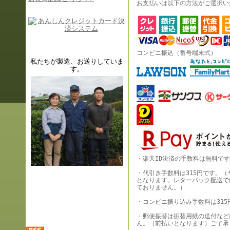
お支払いは以下の方法がご選択い
コンビニ振込（番号端末式）
私たちが製造、
お送りしていま
す。
・楽天ID決済の手数料は無料で
・代引き手数料は315円です。
となります。レターパック配送で
ておりません。）
・コンビニ振り込み手数料は31
・郵便振替は振替用紙の送付など
ん。（前払いとなります）ご了承