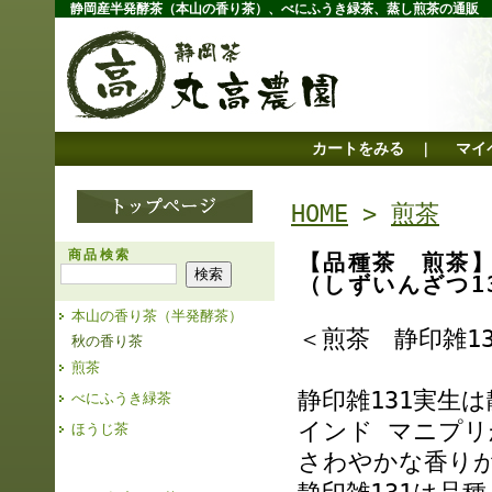
静岡産半発酵茶（本山の香り茶）、べにふうき緑茶、蒸し煎茶の通販
カートをみる
マイ
｜
HOME
>
煎茶
商品検索
【品種茶 煎茶】
（しずいんざつ1
本山の香り茶（半発酵茶）
＜煎茶 静印雑1
秋の香り茶
煎茶
静印雑131実生
べにふうき緑茶
インド マニプ
ほうじ茶
さわやかな香り
2025年産 お茶