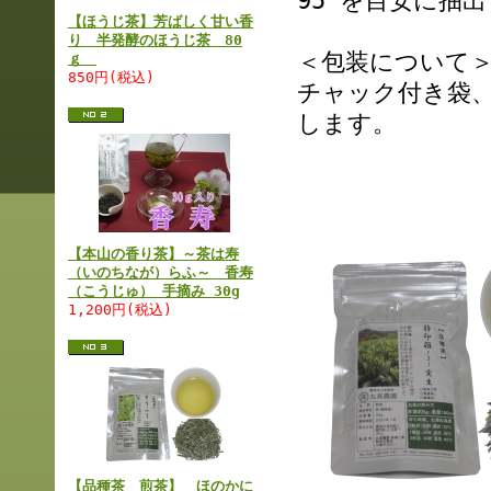
95°を目安に抽
【ほうじ茶】芳ばしく甘い香
り 半発酵のほうじ茶 80
＜包装について
ｇ
850円(税込)
チャック付き袋
します。
【本山の香り茶】～茶は寿
（いのちなが）らふ～ 香寿
（こうじゅ） 手摘み 30g
1,200円(税込)
【品種茶 煎茶】 ほのかに