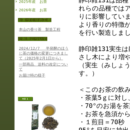
静印雑131は品
2025年産 お茶
れらの品種では
2026年産 お茶
りに影響してい
お茶づくりの工程
より香りの特徴
本山の香り茶 製造工程
を行い製造しま
ご利用について
静印雑131実生
2024/12/7 半発酵のほう
じ茶の価格の変更につきまし
さし木により増
て（2025年2月1日から）
（実生（みしょ
一部商品、送料の改定につい
て
す。）
お届け時の様子
人気ランキング
＜このお茶の飲
・茶葉5ｇに対し
・70°のお湯を
・お茶を急須か
・１煎目＝70秒