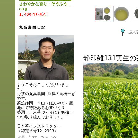
さわやかな香り そうふう
80ｇ
1,400円(税込)
丸高農園日記
拡大
静印雑131実生の
ようこそおこしくださいまし
た。
お茶の丸高農園 店長の高橋一彰
です。
茶処静岡、本山（ほんやま）産
地にて特徴あるお茶づくり、
萎凋したお茶づくりにも勉強し
つつ取り組んでおります。
日本茶インストラクター
（認定番号12-2993）
店長日記はこちら >>