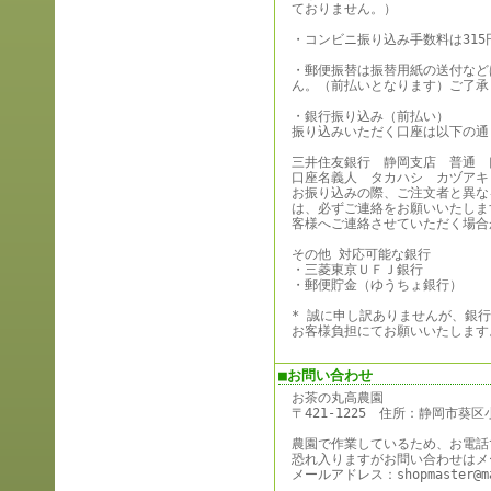
ておりません。）
・コンビニ振り込み手数料は31
・郵便振替は振替用紙の送付など
ん。（前払いとなります）ご了承
・銀行振り込み（前払い）
振り込みいただく口座は以下の通
三井住友銀行 静岡支店 普通 口座
口座名義人 タカハシ カヅアキ
お振り込みの際、ご注文者と異な
は、必ずご連絡をお願いいたしま
客様へご連絡させていただく場合
その他 対応可能な銀行
・三菱東京ＵＦＪ銀行
・郵便貯金（ゆうちょ銀行）
* 誠に申し訳ありませんが、銀
お客様負担にてお願いいたします
■お問い合わせ
お茶の丸高農園
〒421-1225 住所：静岡市葵区小
農園で作業しているため、お電話
恐れ入りますがお問い合わせはメ
メールアドレス：shopmaster@mar